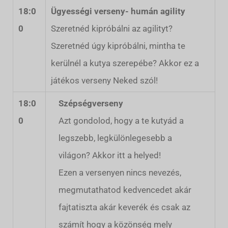
18:0
Ügyességi verseny- humán agility
0
Szeretnéd kipróbálni az agilityt?
Szeretnéd úgy kipróbálni, mintha te
kerülnél a kutya szerepébe? Akkor ez a
játékos verseny Neked szól!
18:0
Szépségverseny
0
Azt gondolod, hogy a te kutyád a
legszebb, legkülönlegesebb a
világon? Akkor itt a helyed!
Ezen a versenyen nincs nevezés,
megmutathatod kedvencedet akár
fajtatiszta akár keverék és csak az
számít hogy a közönség mely