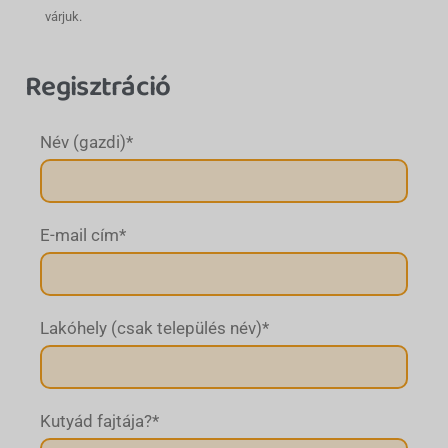
várjuk.
Regisztráció
Név (gazdi)
*
E-mail cím
*
Lakóhely (csak település név)
*
Kutyád fajtája?
*