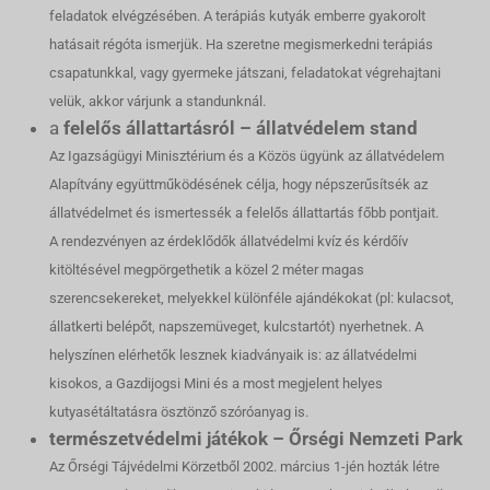
feladatok elvégzésében. A terápiás kutyák emberre gyakorolt
hatásait régóta ismerjük. Ha szeretne megismerkedni terápiás
csapatunkkal, vagy gyermeke játszani, feladatokat végrehajtani
velük, akkor várjunk a standunknál.
a
felelős állattartásról – állatvédelem stand
Az Igazságügyi Minisztérium és a Közös ügyünk az állatvédelem
Alapítvány együttműködésének célja, hogy népszerűsítsék az
állatvédelmet és ismertessék a felelős állattartás főbb pontjait.
A rendezvényen az érdeklődők állatvédelmi kvíz és kérdőív
kitöltésével megpörgethetik a közel 2 méter magas
szerencsekereket, melyekkel különféle ajándékokat (pl: kulacsot,
állatkerti belépőt, napszemüveget, kulcstartót) nyerhetnek. A
helyszínen elérhetők lesznek kiadványaik is: az állatvédelmi
kisokos, a Gazdijogsi Mini és a most megjelent helyes
kutyasétáltatásra ösztönző szóróanyag is.
természetvédelmi játékok – Őrségi Nemzeti Park
Az Őrségi Tájvédelmi Körzetből 2002. március 1-jén hozták létre