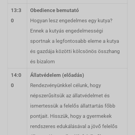
13:3
Obedience bemutató
0
Hogyan lesz engedelmes egy kutya?
Ennek a kutyás engedelmességi
sportnak a legfontosabb eleme a kutya
és gazdája közötti kölcsönös összhang
és bizalom
14:0
Állatvédelem (előadás)
0
Rendezvényünkkel célunk, hogy
népszerűsítsük az állatvédelmet és
ismertessük a felelős állattartás főbb
pontjait. Hisszük, hogy a gyermekek
rendszeres edukálásával a jövő felelős