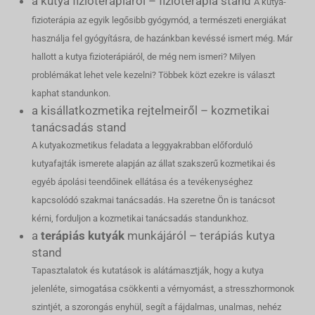
a kutya fizioterápiáról – fizioterápia stand
A kutya-
fizioterápia az egyik legősibb gyógymód, a természeti energiákat
használja fel gyógyításra, de hazánkban kevéssé ismert még. Már
hallott a kutya fizioterápiáról, de még nem ismeri? Milyen
problémákat lehet vele kezelni? Többek közt ezekre is választ
kaphat standunkon.
a kisállatkozmetika rejtelmeiről – kozmetikai
tanácsadás stand
A kutyakozmetikus feladata a leggyakrabban előforduló
kutyafajták ismerete alapján az állat szakszerű kozmetikai és
egyéb ápolási teendőinek ellátása és a tevékenységhez
kapcsolódó szakmai tanácsadás. Ha szeretne Ön is tanácsot
kérni, forduljon a kozmetikai tanácsadás standunkhoz.
a
terápiás kutyák
munkájáról – terápiás kutya
stand
Tapasztalatok és kutatások is alátámasztják, hogy a kutya
jelenléte, simogatása csökkenti a vérnyomást, a stresszhormonok
szintjét, a szorongás enyhül, segít a fájdalmas, unalmas, nehéz