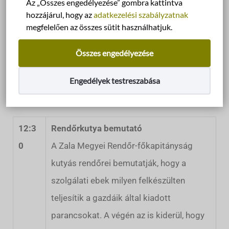
Programok
Az „Összes engedélyezése” gombra kattintva
hozzájárul, hogy az
adatkezelési szabályzatnak
megfelelően az összes sütit használhatjuk.
Az Állatbarát Nap programjainkra 2024. június 1-
én, 12 órától várjuk vendégeinket. A rendezvény
Összes engedélyezése
alatt lehetőség nyílik a bemutató pályán
folyamatosan zajló kutyás programok
Engedélyek testreszabása
megtekintésére.
12:3
Rendőrkutya bemutató
0
A Zala Megyei Rendőr-főkapitányság
kutyás rendőrei bemutatják, hogy a
szolgálati ebek milyen felkészülten
teljesítik a gazdáik által kiadott
parancsokat. A végén az is kiderül, hogy