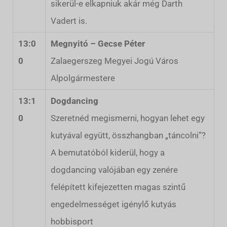
sikerül-e elkapniuk akár még Darth
Vadert is.
13:0
Megnyitó – Gecse Péter
0
Zalaegerszeg Megyei Jogú Város
Alpolgármestere
13:1
Dogdancing
0
Szeretnéd megismerni, hogyan lehet egy
kutyával együtt, összhangban „táncolni”?
A bemutatóból kiderül, hogy a
dogdancing valójában egy zenére
felépített kifejezetten magas szintű
engedelmességet igénylő kutyás
hobbisport