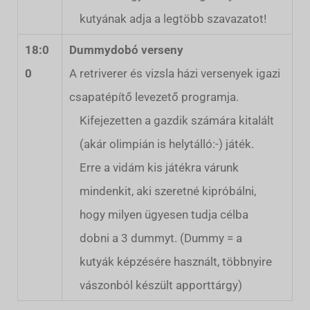
kutyának adja a legtöbb szavazatot!
18:0
Dummydobó verseny
0
A retriverer és vizsla házi versenyek igazi
csapatépítő levezető programja.
Kifejezetten a gazdik számára kitalált
(akár olimpián is helytálló:-) játék.
Erre a vidám kis játékra várunk
mindenkit, aki szeretné kipróbálni,
hogy milyen ügyesen tudja célba
dobni a 3 dummyt. (Dummy = a
kutyák képzésére használt, többnyire
vászonból készült apporttárgy)