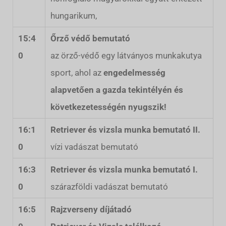
hungarikum,
15:4
Őrző védő bemutató
0
az örző-védő egy látványos munkakutya
sport, ahol az
engedelmesség
alapvetően a gazda tekintélyén és
következetességén nyugszik!
16:1
Retriever és vizsla munka bemutató II.
0
vízi vadászat bemutató
16:3
Retriever és vizsla munka bemutató I.
0
szárazföldi vadászat bemutató
16:5
Rajzverseny díjátadó