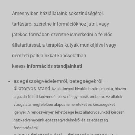
Amennyiben háziállataink sokszínűségéről,
tartásáról szeretne információkhoz jutni, vagy
játékos formában szeretne ismerkedni a felelős
állatarttással, a terápiás kutyák munkájával vagy
nemzeti parkjainkkal kapcsolatban
keress
információs standjainkat!
az egészségvédelemről, betegségekről –
állatorvos stand
Az állatorvosi hivatás bizalmi munka, hiszen
a gazda féltett kedvencét bízza rá egy másik emberre. Az állatok
vizsgálata megfelelően alapos ismereteket és készségeket
igényel. A rendezvényen lehetősége lesz állatorvosunktól kérdezni
házikedveneceink egészségvédelméről és az egészség
fenntartásáról.