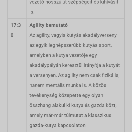
vezető hosszú út szépségeit és kihívásit
is.
17:3
Agility bemutató
0
Az agility, vagyis kutyás akadályverseny
az egyik legnépszerűbb kutyás sport,
amelyben a kutya vezetője egy
akadálypályán keresztül irányítja a kutyát
a versenyen. Az agility nem csak fizikális,
hanem mentális munka is. A közös
tevékenység közepette egy olyan
összhang alakul ki kutya és gazda közt,
amely már-már túlmutat a klasszikus
gazda-kutya kapcsolaton