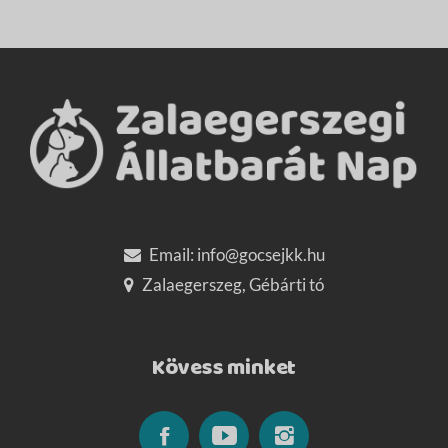
Email:
info@gocsejkk.hu
Zalaegerszeg, Gébárti tó
Kövess minket