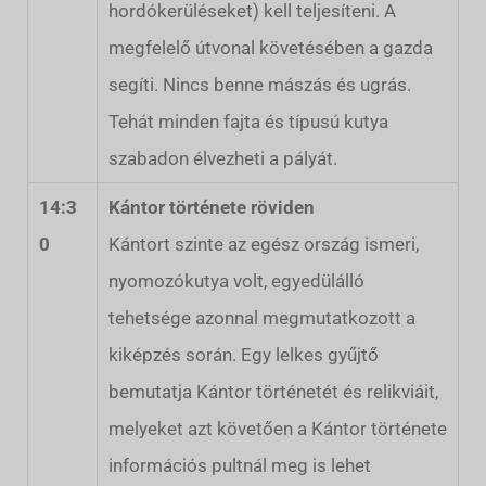
hordókerüléseket) kell teljesíteni. A
megfelelő útvonal követésében a gazda
segíti. Nincs benne mászás és ugrás.
Tehát minden fajta és típusú kutya
szabadon élvezheti a pályát.
14:3
Kántor története röviden
0
Kántort szinte az egész ország ismeri,
nyomozókutya volt, egyedülálló
tehetsége azonnal megmutatkozott a
kiképzés során. Egy lelkes gyűjtő
bemutatja Kántor történetét és relikviáit,
melyeket azt követően a Kántor története
információs pultnál meg is lehet