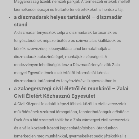
Magyarország tizedik nemzeti parkját. A természeti értékek mellett
kiemelkedő néprajzi és kultúrtörténeti értékeket is hordoz a táj.
a díszmadarak helyes tartásáról – díszmadár
stand
A díszmadár tenyésztők célja a díszmadarak tartásának és
tenyésztésének népszerűsítése és színvonalas kiállítások és
börzék szervezése, lebonyolítása, ahol bemutathatják a
díszmadarak sokszínűségét, munkájuk szépségeit. A
rendezvényen lehetőségük lesz a Díszmadàrtenyésztők Zala
megyei Egyesületének szakértőitől információt kérni a
díszmadarak tartásával és tenyésztésével kapcsolatban is.
a zalaegerszegi civil életről és munkáról – Zalai
Civil Életért Közhasznú Egyesület
A Civil Központ feladatát képezi többek között a civil szervezetek
működésének szakmai támogatása, fenntarthatóságuk erősítése.
Évek óta a híd szerepét töltik be a Zala vármegyei civil szervezetek
és a vállalkozások közötti kapcsolatépítésben. Standunkon
ismerkedjen meg munkánkkal, gyermekeiket pedig játékokkal is