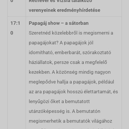
0
Retriever és Vizsla találkozó
verenyeinek eredményhírdetése
17:1
Papagáj show – a sátorban
0
Szeretnéd közelebbről is megismerni a
papagájokat? A papagájok jól
idomítható, emberbarát, szórakoztató
háziállatok, persze csak a megfelelő
kezekben. A közönség mindig nagyon
meglepődve hallja a papagájok, például
az ara papagájok hosszú élettartamát, és
lenyűgözi őket a bemutatott
utánzóképesség is. A bemutatón
megismerhetik a bemutatók világához