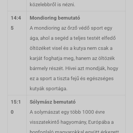
közelebbről is nézni.
14:4
Mondioring bemutató
5
A mondioring az őrző védő sport egy
ága, ahol a segéd a teljes testét elfedő
öltözéket visel és a kutya nem csak a
karját foghatja meg, hanem az öltözék
bármely részét. Hívei azt mondják, hogy
ez a sport a tiszta fejű és egészséges
kutyák sportága.
15:1
Sólymász bemutató
0
A solymászat egy több 1000 évre
visszatekintő hagyomány, Európába a
honfoglaló magyarokkal együtt érkezett