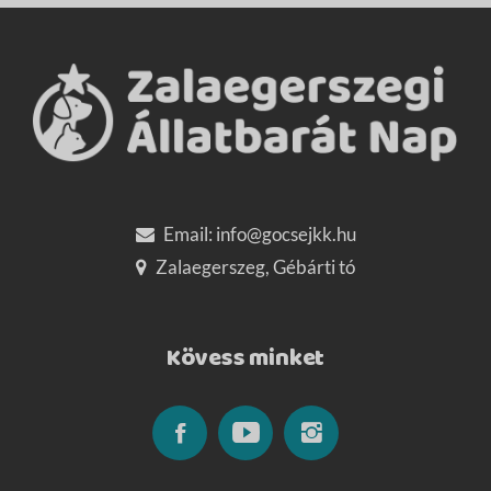
Email:
info@gocsejkk.hu
Zalaegerszeg, Gébárti tó
Kövess minket