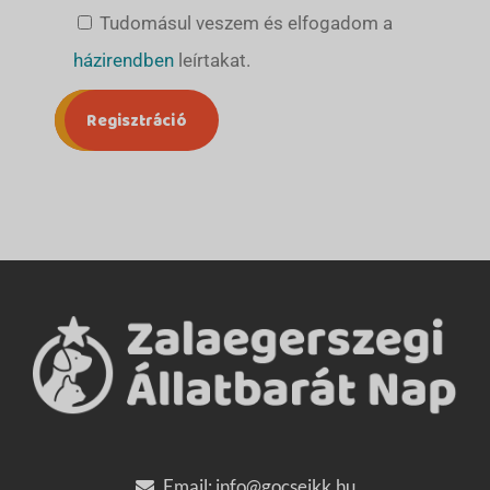
Tudomásul veszem és elfogadom a
házirendben
leírtakat.
Email:
info@gocsejkk.hu