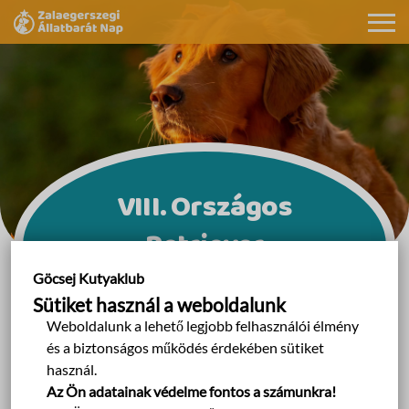
VIII. Országos
Retriever
találkozó
Göcsej Kutyaklub
Sütiket használ a weboldalunk
Weboldalunk a lehető legjobb felhasználói élmény
és a biztonságos működés érdekében sütiket
használ.
2024 június 1-én újra
Retriever Találkozó
Az Ön adatainak védelme fontos a számunkra!