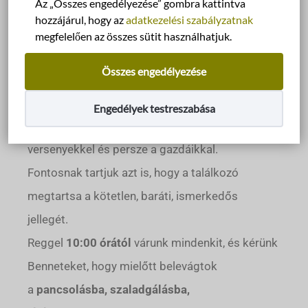
Az „Összes engedélyezése” gombra kattintva
Zalaegerszegen!
hozzájárul, hogy az
adatkezelési szabályzatnak
A rendezvény az Zalaegerszegi Állatbarát nap
megfelelően az összes sütit használhatjuk.
része és regisztrációhoz kötött!
Összes engedélyezése
Sok-sok évvel ezelőtt a találkozó ötlete onnan
indult, hogy a kutyáink együtt tölthessenek egy
Engedélyek testreszabása
önfeledt napot játékkal, pancsolással,
versenyekkel és persze a gazdáikkal.
Fontosnak tartjuk azt is, hogy a találkozó
megtartsa a kötetlen, baráti, ismerkedős
jellegét.
Reggel
10:00 órától
várunk mindenkit, és kérünk
Benneteket, hogy mielőtt belevágtok
a
pancsolásba, szaladgálásba,