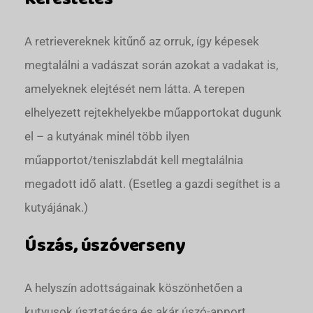
A retrievereknek kitűnő az orruk, így képesek
megtalálni a vadászat során azokat a vadakat is,
amelyeknek elejtését nem látta. A terepen
elhelyezett rejtekhelyekbe műapportokat dugunk
el – a kutyának minél több ilyen
műapportot/teniszlabdát kell megtalálnia
megadott idő alatt. (Esetleg a gazdi segíthet is a
kutyájának.)
Úszás, úszóverseny
A helyszín adottságainak köszönhetően a
kutyusok úsztatására és akár úszó-apport