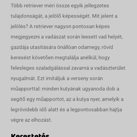
Több retriever méri össze egyik jellegzetes
tulajdonságát, a jelölő képességét. Mit jelent a
jelölés? A retriever nagyon pontosan képes
megjegyezni a vadászat során leesett vad helyét,
gazdája utasítására önállóan odamegy, rövid
keresést követően megtalálja anélkül, hogy
felesleges szaladgálással zavarná a vadászterület
nyugalmát. Ezt imitáljuk a verseny során
műapporttal: minden kutyának ugyanoda dob a
segítő egy műapportot, az a kutya nyer, amelyik a
legrövidebb idő alatt és a legpontosabban hajtja
végre az elhozást.
Kerestetés