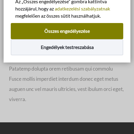
Az „Összes engedélyezése” gombra kattintva
hozzájárul, hogy az
adatkezelési szabályzatnak
megfelelően az összes sütit használhatjuk.
Sue Shei
Összes engedélyezése
POSTED ON ÁPRILIS 22, 2017 AT 4:43 DE.
BY
BÁBELHAL DEVELOPER TEAM
Engedélyek testreszabása
0 COMMENT
Patatemp dolupta orem retibusam qui commolu
Fusce mollis imperdiet interdum donec eget metus
auguen unc vel mauris ultricies, vest ibulum orci eget,
viverra.