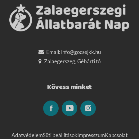
Email:
info@gocsejkk.hu
Zalaegerszeg, Gébárti tó
Kövess minket
Adatvédelem
Süti beállítások
Impresszum
Kapcsolat