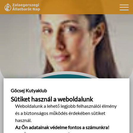
Göcsej Kutyaklub
Blog post
Göcsej Kutyaklub
Sütiket használ a weboldalunk
Weboldalunk a lehető legjobb felhasználói élmény
és a biztonságos működés érdekében sütiket
2017.04.22.
használ.
Az Ön adatainak védelme fontos a számunkra!